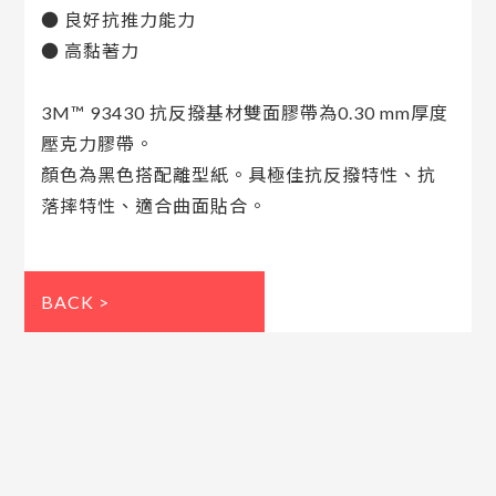
● 良好抗推力能力
● 高黏著力
3M™ 93430 抗反撥基材雙面膠帶為0.30 mm厚度
壓克力膠帶。
顏色為黑色搭配離型紙。具極佳抗反撥特性、抗
落摔特性、適合曲面貼合。
BACK >