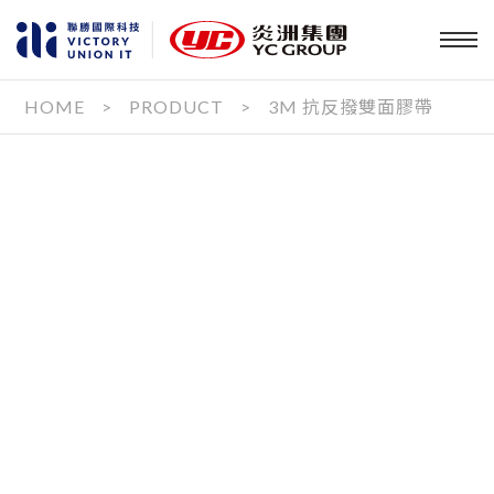
HOME
>
PRODUCT
>
3M 抗反撥雙面膠帶
PRODUCT
OUR SERVICE